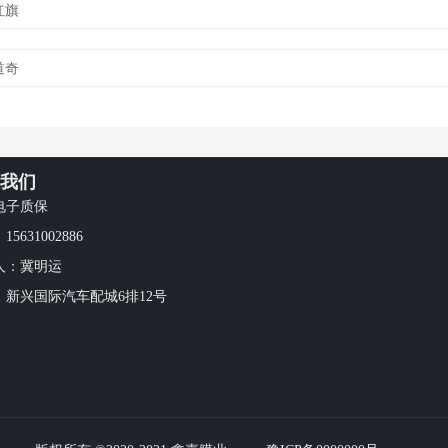
红旗
道奇
我们
电子质保
5631002886
人：冀明运
：新兴国际汽车配城6排12号