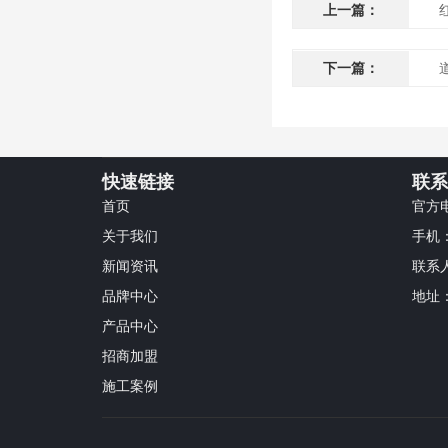
上一篇：
下一篇：
快速链接
联系
首页
官方
关于我们
手机：1
新闻资讯
联系
品牌中心
地址
产品中心
招商加盟
施工案例