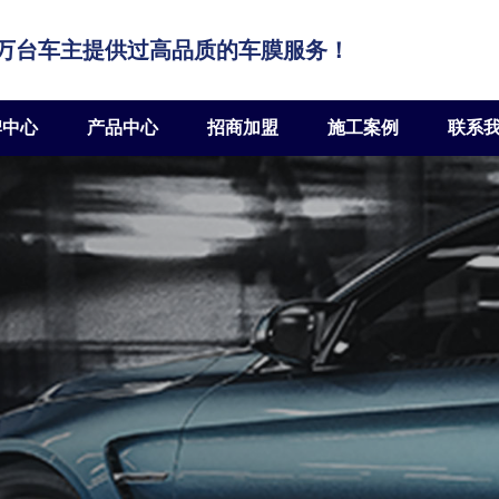
万台车主提供过高品质的车膜服务！
牌中心
产品中心
招商加盟
施工案例
联系